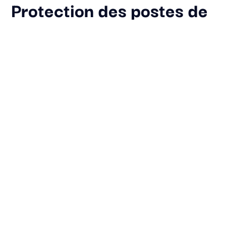
Protection des postes de
travail
Nous protégeons vos postes de travail et
équipements informatiques contre les tentatives
d’intrusion et les logiciels malveillants.
À partir de
7€
ht
/mois par utilisateur
EDR