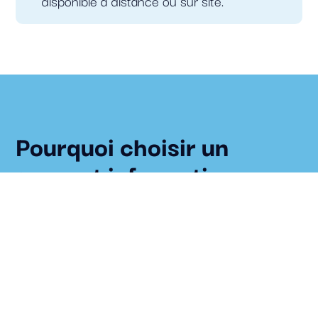
disponible à distance ou sur site.
Pourquoi choisir un
support informatique
professionnel ?
1. Une assistance immédiate
en cas de panne
Un problème technique peut rapidement