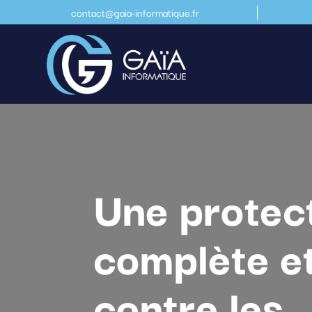
contact@gaia-informatique.fr
Une protec
complète e
contre les