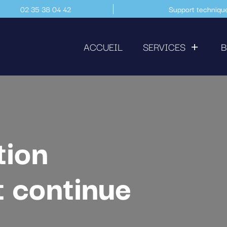
02 35 38 04 42
Support techniqu
ACCUEIL
SERVICES
B
tion
t continue