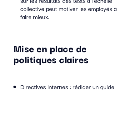
sur les résultats des tests à l’échelle
collective peut motiver les employés à
faire mieux.
Mise en place de
politiques claires
Directives internes : rédiger un guide
pratique regroupant toutes les règles en
matière de cybersécurité. Ce document
doit être actualisé régulièrement pour
suivre l’évolution des menaces.
L’intégration de schémas explicatifs et
d’exemples concrets rendra le guide plus