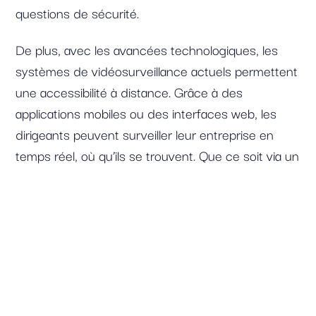
questions de sécurité.
De plus, avec les avancées technologiques, les
systèmes de vidéosurveillance actuels permettent
une accessibilité à distance. Grâce à des
applications mobiles ou des interfaces web, les
dirigeants peuvent surveiller leur entreprise en
temps réel, où qu’ils se trouvent. Que ce soit via un
smartphone, une tablette ou un ordinateur, ils ont
accès aux flux vidéo de leurs caméras IP, de jour
comme de nuit. Cette fonctionnalité est
particulièrement rassurante pour les entreprises
multisites ou celles situées dans des zones à
risque.