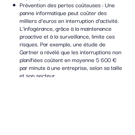
Prévention des pertes coûteuses : Une
panne informatique peut coûter des
milliers d’euros en interruption d’activité.
L’infogérance, grâce à la maintenance
proactive et à la surveillance, limite ces
risques. Par exemple, une étude de
Gartner a révélé que les interruptions non
planifiées coûtent en moyenne 5 600 €
par minute à une entreprise, selon sa taille
et son secteur.
Économies indirectes : En déléguant les
tâches informatiques, vous réduisez les
dépenses liées à l’embauche, à la
formation et aux erreurs coûteuses d’une
gestion interne mal maîtrisée. Vous ne
payez que pour les services nécessaires,
au moment où vous en avez besoin.